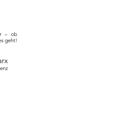
er – ob
es geht!
arx
renz