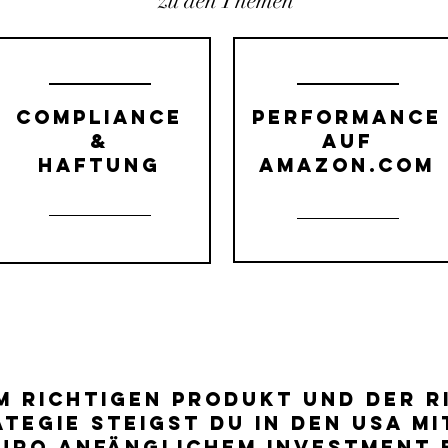
zu den Themen
Compliance
Performance
&
auf
Haftung
amazon.com
m richtigen Produkt und der r
tegie steigst du in den USA mi
URo anfänglichem Investment e