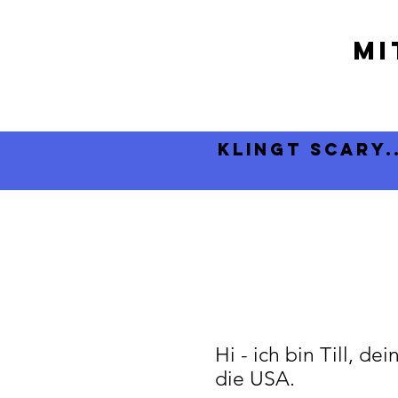
mi
klingt scary.
Hi - ich bin Till, d
die USA.