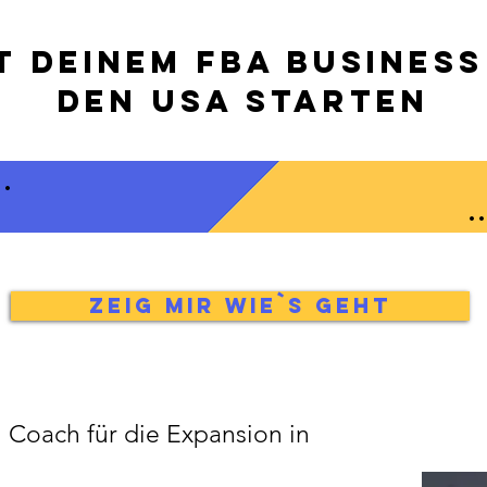
t deinem FBA Business
den USA starten
..
.
zeig mir wie`s geht
ein Coach für die Expansion in