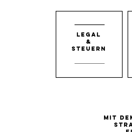
LEgal
&
Steuern
Mit de
Stra
E