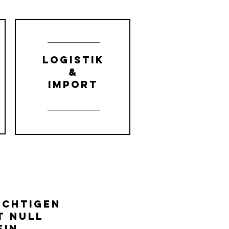
Logistik
&
Import
ichtigen
t null
in.