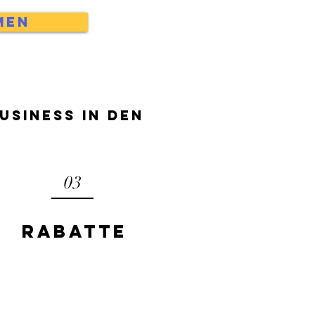
men
usiness in den
03
rabatte