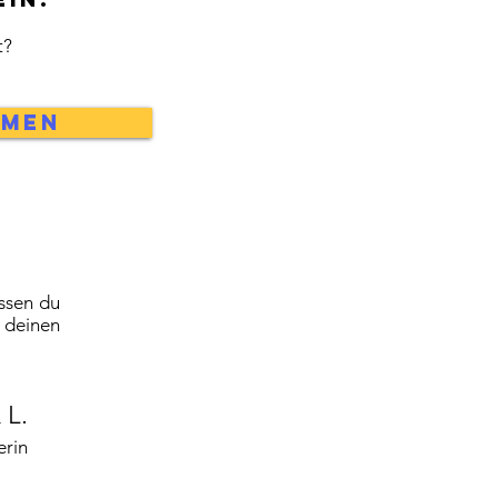
t?
mmen
issen du
 deinen
 L.
erin