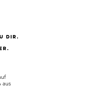
u dir.
der.
auf
 aus