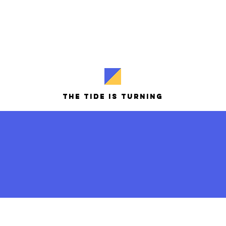
The Tide is turning
The Tide is turning
.