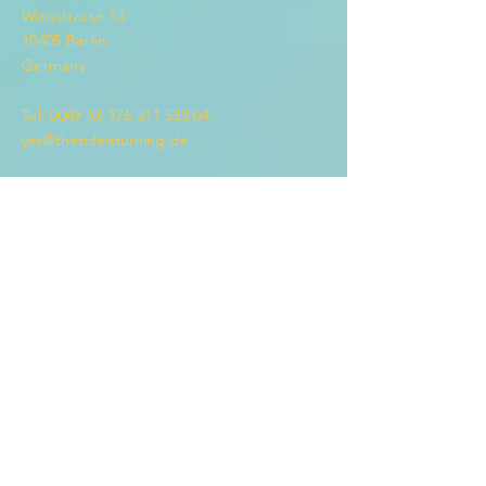
Winsstrasse 13
10405 Berlin
Germany
Tel:
0049 (0) 176 311 533 04
yes@thetideisturning.de
Impressum
Datenschutzerklärung
Name *