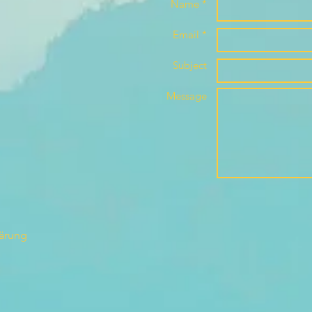
Name *
Email *
Subject
Message
lärung